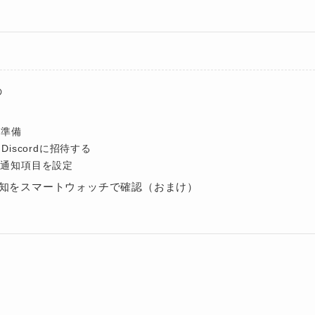
の
dの準備
tをDiscordに招待する
Sの通知項目を設定
の通知をスマートウォッチで確認（おまけ）