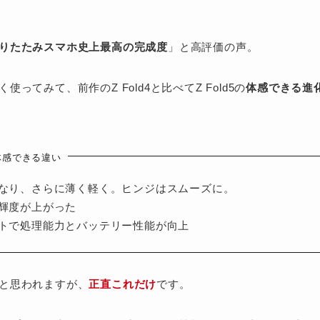
りたたみスマホ史上最高の完成度
」と高評価の声。
ってみて、前作のZ Fold4と比べてZ Fold5の
体感できる進
4の体感できる違い
なり、さらに薄く軽く。ヒンジはスムーズに。
輝度が上がった
トで処理能力とバッテリー性能が向上
と思われますが、
正直これだけ
です。