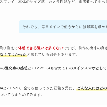
スプレイ、本体のサイズ感、カメラ性能など、両者並べて比べ
それでも、毎日メインで使うからには最高を求め
d5に乗り換えて
体感できる違いは多くない
ですが、前作の出来の良
らなくてよかった
と感じている部分もあります。
5の
進化点の感想
とZ Fold5（4も含めて）の
メインスマホとして
Fold4とZ Fold3、全てを使ってきた経験を元に、
どんな人にはど
ついてもまとめてみます。